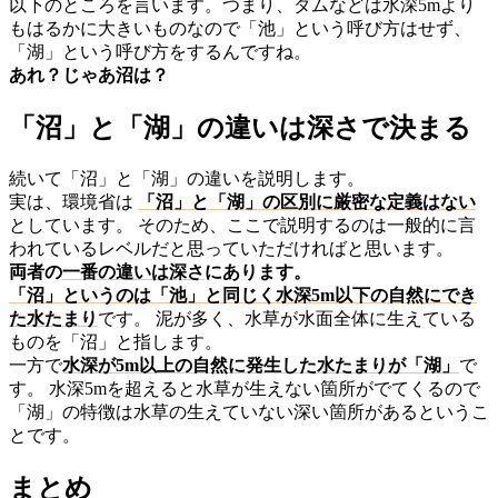
以下のところを言います。つまり、ダムなどは水深5mより
もはるかに大きいものなので「池」という呼び方はせず、
「湖」という呼び方をするんですね。
あれ？じゃあ沼は？
「沼」と「湖」の違いは深さで決まる
続いて「沼」と「湖」の違いを説明します。
実は、環境省は
「沼」と「湖」の区別に厳密な定義はない
としています。 そのため、ここで説明するのは一般的に言
われているレベルだと思っていただければと思います。
両者の
一番の違いは深さ
にあります。
「沼」というのは「池」と同じく水深5m以下の自然にでき
た水たまり
です。 泥が多く、水草が水面全体に生えている
ものを「沼」と指します。
一方で
水深が5m以上の自然に発生した水たまりが「湖」
で
す。 水深5mを超えると水草が生えない箇所がでてくるので
「湖」の特徴は水草の生えていない深い箇所があるというこ
とです。
まとめ