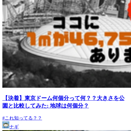
【決着】東京ドーム何個分って何？？大きさを公
園と比較してみた: 地球は何個分？
#これ知ってる？？
ナギ