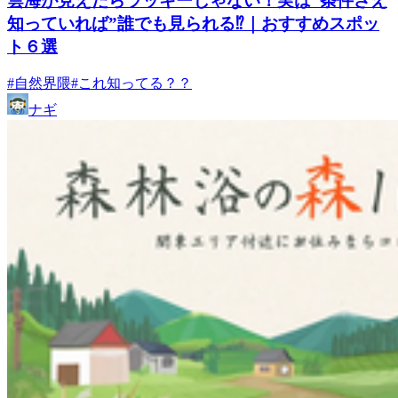
雲海が見えたらラッキーじゃない！実は“条件さえ
知っていれば”誰でも見られる⁉｜おすすめスポッ
ト６選
#自然界隈
#これ知ってる？？
ナギ