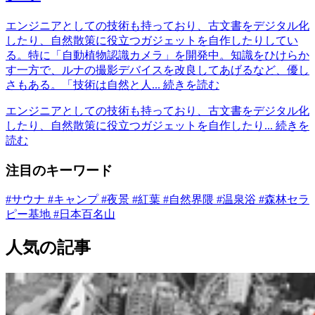
エンジニアとしての技術も持っており、古文書をデジタル化
したり、自然散策に役立つガジェットを自作したりしてい
る。特に「自動植物認識カメラ」を開発中。知識をひけらか
す一方で、ルナの撮影デバイスを改良してあげるなど、優し
さもある。「技術は自然と人...
続きを読む
エンジニアとしての技術も持っており、古文書をデジタル化
したり、自然散策に役立つガジェットを自作したり...
続きを
読む
注目のキーワード
#サウナ
#キャンプ
#夜景
#紅葉
#自然界隈
#温泉浴
#森林セラ
ピー基地
#日本百名山
人気の記事