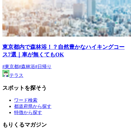
東京都内で森林浴！？自然豊かなハイキングコー
ス7選｜車が無くてもOK
#東京都
#森林浴
#日帰り
テラス
スポットを探そう
ワード検索
都道府県から探す
特徴から探す
もりくるマガジン