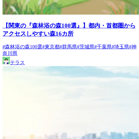
【関東の『森林浴の森100選』】都内・首都圏から
アクセスしやすい森16カ所
#森林浴の森100選
#東京都
#群馬県
#茨城県
#千葉県
#埼玉県
#神
奈川県
テラス