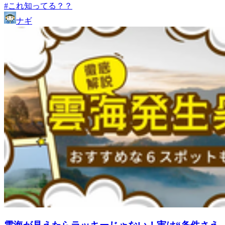
#これ知ってる？？
ナギ