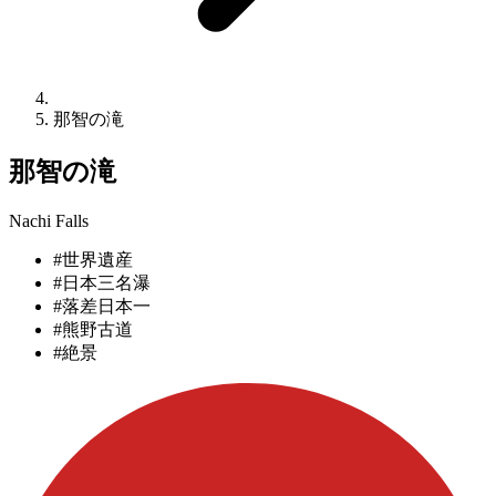
那智の滝
那智の滝
Nachi Falls
#世界遺産
#日本三名瀑
#落差日本一
#熊野古道
#絶景