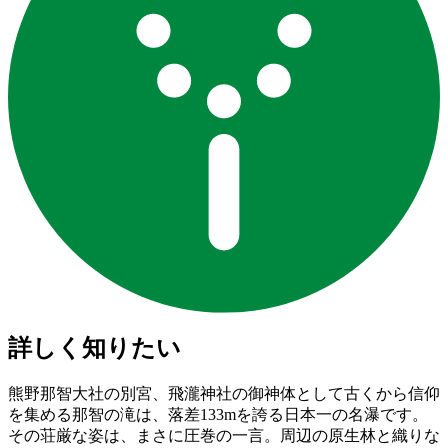
詳しく知りたい
熊野那智大社の別宮、飛瀧神社の御神体として古くから信仰
を集める那智の滝は、落差133mを誇る日本一の名瀑です。
その荘厳な姿は、まさに圧巻の一言。周辺の原生林と織りな