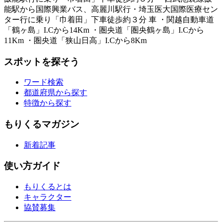
能駅から国際興業バス、高麗川駅行・埼玉医大国際医療セン
ター行に乗り「巾着田」下車徒歩約３分 車 ・関越自動車道
「鶴ヶ島」I.Cから14Km ・圏央道「圏央鶴ヶ島」I.Cから
11Km ・圏央道「狭山日高」I.Cから8Km
スポットを探そう
ワード検索
都道府県から探す
特徴から探す
もりくるマガジン
新着記事
使い方ガイド
もりくるとは
キャラクター
協賛募集