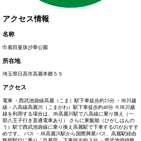
アクセス情報
名称
巾着田曼珠沙華公園
所在地
埼玉県日高市高麗本郷５５
アクセス
電車 ・西武池袋線高麗（こま）駅下車徒歩約15分 ・JR川越
線・八高線高麗川（こまがわ）駅下車徒歩約40分 ※JR川越
線を利用する場合は、JR高麗川駅で八高線に乗り換え（一
部八王子行き直通電車あり） さらに東飯能（ひがしはんの
う）駅で西武池袋線に乗り換え高麗駅で下車するのがおすす
めです。 バス ・JR高麗川駅から国際興業バス、高麗駅経由
飯能駅行に乗り「巾着田」下車徒歩約３分 ・西武池袋線飯