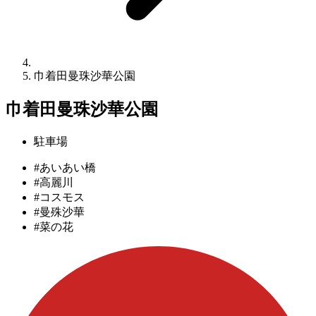
巾着田曼珠沙華公園
巾着田曼珠沙華公園
駐車場
#あいあい橋
#高麗川
#コスモス
#曼殊沙華
#菜の花