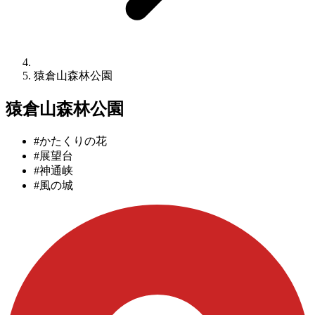
猿倉山森林公園
猿倉山森林公園
#かたくりの花
#展望台
#神通峡
#風の城