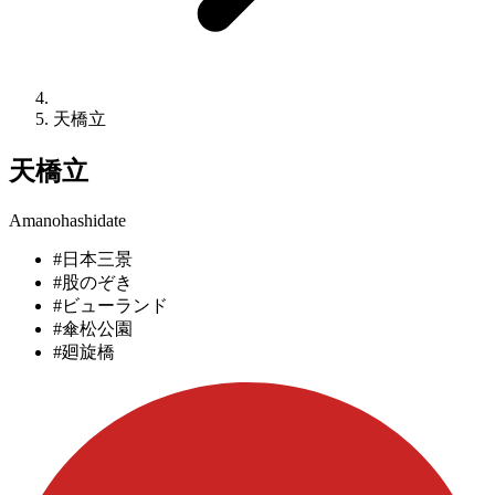
天橋立
天橋立
Amanohashidate
#日本三景
#股のぞき
#ビューランド
#傘松公園
#廻旋橋