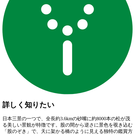
詳しく知りたい
日本三景の一つで、全長約3.6kmの砂嘴に約8000本の松が茂
る美しい景観が特徴です。股の間から逆さに景色を覗き込む
「股のぞき」で、天に架かる橋のように見える独特の鑑賞方