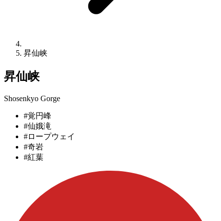
昇仙峡
昇仙峡
Shosenkyo Gorge
#覚円峰
#仙娥滝
#ロープウェイ
#奇岩
#紅葉