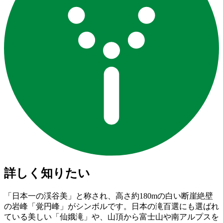
詳しく知りたい
「日本一の渓谷美」と称され、高さ約180mの白い断崖絶壁
の岩峰「覚円峰」がシンボルです。日本の滝百選にも選ばれ
ている美しい「仙娥滝」や、山頂から富士山や南アルプスを