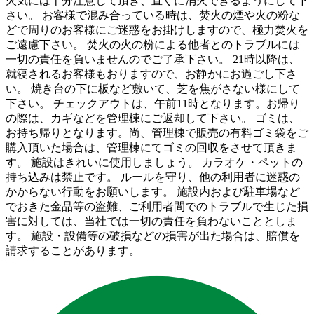
火気には十分注意して頂き、直ぐに消火できるようにして下
さい。 お客様で混み合っている時は、焚火の煙や火の粉な
どで周りのお客様にご迷惑をお掛けしますので、極力焚火を
ご遠慮下さい。 焚火の火の粉による他者とのトラブルには
一切の責任を負いませんのでご了承下さい。 21時以降は、
就寝されるお客様もおりますので、お静かにお過ごし下さ
い。 焼き台の下に板など敷いて、芝を焦がさない様にして
下さい。 チェックアウトは、午前11時となります。お帰り
の際は、カギなどを管理棟にご返却して下さい。 ゴミは、
お持ち帰りとなります。尚、管理棟で販売の有料ゴミ袋をご
購入頂いた場合は、管理棟にてゴミの回収をさせて頂きま
す。 施設はきれいに使用しましょう。 カラオケ・ペットの
持ち込みは禁止です。 ルールを守り、他の利用者に迷惑の
かからない行動をお願いします。 施設内および駐車場など
でおきた金品等の盗難、ご利用者間でのトラブルで生じた損
害に対しては、当社では一切の責任を負わないこととしま
す。 施設・設備等の破損などの損害が出た場合は、賠償を
請求することがあります。