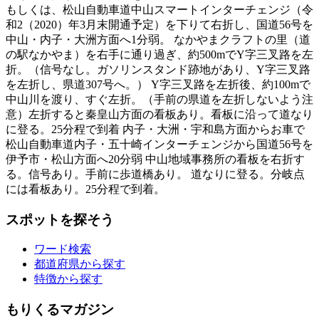
もしくは、松山自動車道中山スマートインターチェンジ（令
和2（2020）年3月末開通予定）を下りて右折し、国道56号を
中山・内子・大洲方面へ1分弱。 なかやまクラフトの里（道
の駅なかやま）を右手に通り過ぎ、約500mでY字三叉路を左
折。（信号なし。ガソリンスタンド跡地があり、Y字三叉路
を左折し、県道307号へ。） Y字三叉路を左折後、約100mで
中山川を渡り、すぐ左折。（手前の県道を左折しないよう注
意）左折すると秦皇山方面の看板あり。看板に沿って道なり
に登る。25分程で到着 内子・大洲・宇和島方面からお車で
松山自動車道内子・五十崎インターチェンジから国道56号を
伊予市・松山方面へ20分弱 中山地域事務所の看板を右折す
る。信号あり。手前に歩道橋あり。 道なりに登る。分岐点
には看板あり。25分程で到着。
スポットを探そう
ワード検索
都道府県から探す
特徴から探す
もりくるマガジン