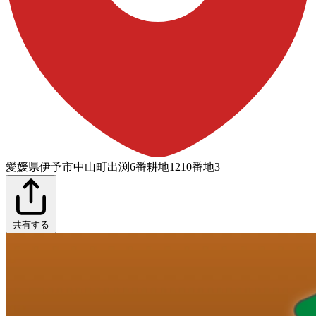
愛媛県伊予市中山町出渕6番耕地1210番地3
共有する