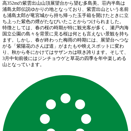
高352mの紫雲出山山頂展望台から望む多島美。荘内半島は
浦島太郎伝説ゆかりの地となっており、紫雲出山という名前
も浦島太郎が竜宮城から持ち帰った玉手箱を開けたときに立
ち上った紫色の煙がたなびいたことからつけられました。
特徴としては、春の桜の時期が特に観光客が多く、瀬戸内海
国立公園の島々を背景に見る桜は何とも言えない景観を持ち
ます。しかし、春が終わった梅雨の時期には、展望台へつな
がる「紫陽花のさんぽ道」がまたもや映えスポットに変わ
り、秋から冬にかけてはサザンカは咲き誇ります。そして、
3月中旬前後にはジンチョウゲと草花の四季を年中楽しめる
山となっています。