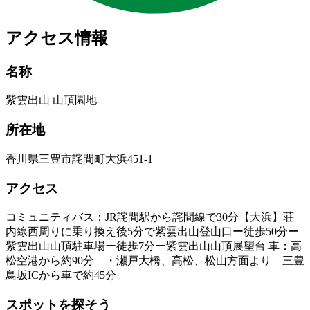
アクセス情報
名称
紫雲出山 山頂園地
所在地
香川県三豊市詫間町大浜451-1
アクセス
コミュニティバス：JR詫間駅から詫間線で30分【大浜】荘
内線西周りに乗り換え後5分で紫雲出山登山口ー徒歩50分ー
紫雲出山山頂駐車場ー徒歩7分ー紫雲出山山頂展望台 車：高
松空港から約90分 ・瀬戸大橋、高松、松山方面より 三豊
鳥坂ICから車で約45分
スポットを探そう