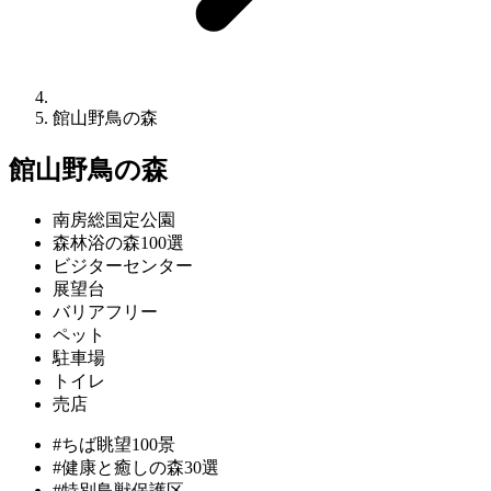
館山野鳥の森
館山野鳥の森
南房総国定公園
森林浴の森100選
ビジターセンター
展望台
バリアフリー
ペット
駐車場
トイレ
売店
#ちば眺望100景
#健康と癒しの森30選
#特別鳥獣保護区