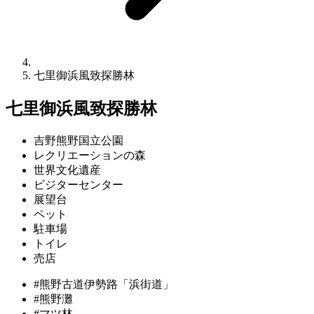
七里御浜風致探勝林
七里御浜風致探勝林
吉野熊野国立公園
レクリエーションの森
世界文化遺産
ビジターセンター
展望台
ペット
駐車場
トイレ
売店
#熊野古道伊勢路「浜街道」
#熊野灘
#マツ林