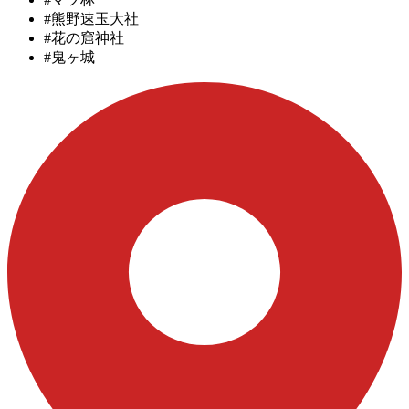
#熊野速玉大社
#花の窟神社
#鬼ヶ城