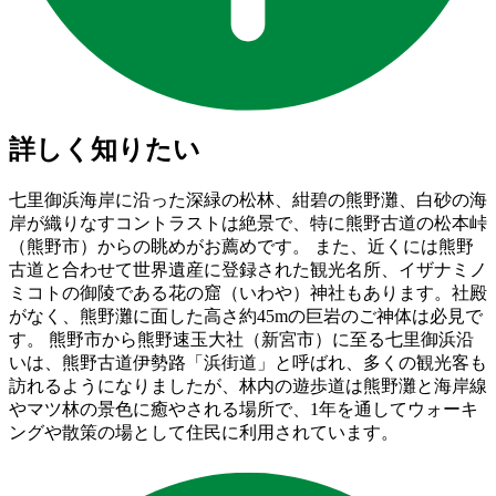
詳しく知りたい
七里御浜海岸に沿った深緑の松林、紺碧の熊野灘、白砂の海
岸が織りなすコントラストは絶景で、特に熊野古道の松本峠
（熊野市）からの眺めがお薦めです。 また、近くには熊野
古道と合わせて世界遺産に登録された観光名所、イザナミノ
ミコトの御陵である花の窟（いわや）神社もあります。社殿
がなく、熊野灘に面した高さ約45mの巨岩のご神体は必見で
す。 熊野市から熊野速玉大社（新宮市）に至る七里御浜沿
いは、熊野古道伊勢路「浜街道」と呼ばれ、多くの観光客も
訪れるようになりましたが、林内の遊歩道は熊野灘と海岸線
やマツ林の景色に癒やされる場所で、1年を通してウォーキ
ングや散策の場として住民に利用されています。