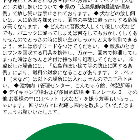
トを連れて来園されるお客様へのお願い １．ペット（犬な
ど）の放し飼いについて ◆ 県の「広島県動物愛護管理条
例」で放し飼いは禁止されております。 ◆ 犬などの放し飼
いは、人に危害を加えたり、園内の事故に遭ったりする危険
が高くなります。 ◆ どんなに普段大人しくて優しい犬など
でも、パニックに陥ってしまえば何をしてもおかしくしくあ
りせんのでとっさの時に飼い主がしっかりと犬を制御できる
よう、犬には必ずリードをつけてください。 ◆ 散歩のとき
はフンを回収する用具を携帯し、万が一、園内で排泄してし
まった時はきちんと片付け持ち帰り処理してください。 ※
違反した場合には、「広島市ぽい捨て等の防止に関する条
例」により、過料の対象になることがあります。 ２．ペッ
ト（犬など）は以下の場所には入れませんのでご了承下さ
い。 ◆ 建物内（管理センター、こんちゅう館、休憩所等）
◆ デイキャンプ場および多目的広場 ◆ モノレール ３．その
他 お客様の中にはペット（犬など）を嫌う方等もいらっし
ゃいます。 回りの方々に配慮し園内を散歩していただきま
すようお願いいたします。