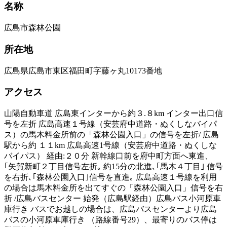
名称
広島市森林公園
所在地
広島県広島市東区福田町字藤ヶ丸10173番地
アクセス
山陽自動車道 広島東インターから約３.８km インター出口信
号を左折 広島高速１号線（安芸府中道路・ぬくしなバイパ
ス）の馬木料金所前の「森林公園入口」の信号を左折/ 広島
駅から約 １１km 広島高速1号線（安芸府中道路・ぬくしな
バイパス） 経由:２０分 新幹線口前を府中町方面へ東進、
｢矢賀新町２丁目信号左折｡ 約15分の北進､｢馬木４丁目｣ 信号
を右折､｢森林公園入口｣信号を直進｡ 広島高速１号線を利用
の場合は馬木料金所を出てすぐの「森林公園入口」信号を右
折 /広島バスセンター 始発（広島駅経由）広島バス小河原車
庫行き バスでお越しの場合は、広島バスセンターより広島
バスの小河原車庫行き （路線番号29）、最寄りのバス停は