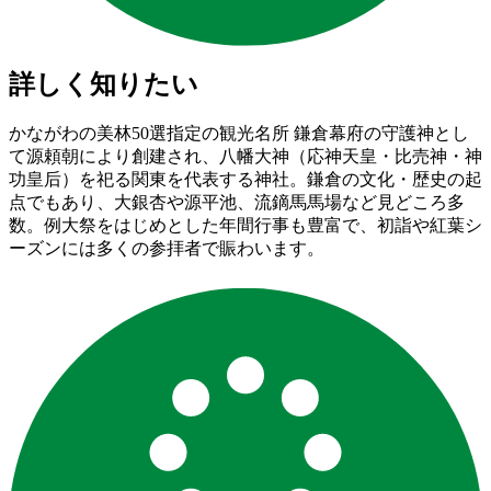
詳しく知りたい
かながわの美林50選指定の観光名所 鎌倉幕府の守護神とし
て源頼朝により創建され、八幡大神（応神天皇・比売神・神
功皇后）を祀る関東を代表する神社。鎌倉の文化・歴史の起
点でもあり、大銀杏や源平池、流鏑馬馬場など見どころ多
数。例大祭をはじめとした年間行事も豊富で、初詣や紅葉シ
ーズンには多くの参拝者で賑わいます。