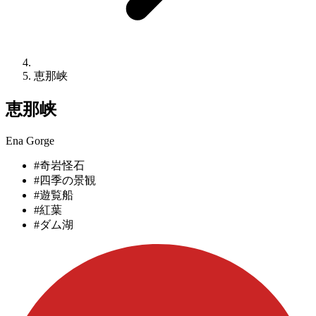
恵那峡
恵那峡
Ena Gorge
#奇岩怪石
#四季の景観
#遊覧船
#紅葉
#ダム湖