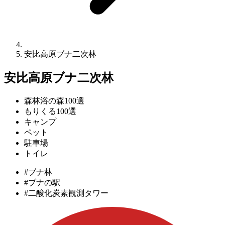
安比高原ブナ二次林
安比高原ブナ二次林
森林浴の森100選
もりくる100選
キャンプ
ペット
駐車場
トイレ
#ブナ林
#ブナの駅
#二酸化炭素観測タワー