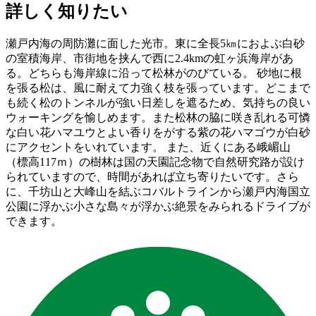
詳しく知りたい
瀬戸内海の周防灘に面した光市。東に全長5㎞におよぶ白砂
の室積海岸、市街地を挟んで西に2.4kmの虹ヶ浜海岸があ
る。どちらも海岸線に沿って松林がのびている。 砂地に根
を張る松は、風に耐えて力強く枝を張っています。どこまで
も続く松のトンネルが強い日差しを遮るため、気持ちの良い
ウォーキングを愉しめます。また松林の脇に咲き乱れる可憐
な白い花ハマユウとよい香りをがする紫の花ハマゴウが白砂
にアクセントをいれています。 また、近くにある峨嵋山
（標高117ｍ）の樹林は国の天園記念物で自然研究路が設け
られていますので、時間があれば立ち寄りたいです。さら
に、千坊山と大峰山を結ぶコバルトラインから瀬戸内海国立
公園に浮かぶ小さな島々が浮かぶ絶景をみられるドライブが
できます。