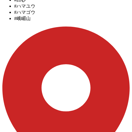
#ハマユウ
#ハマゴウ
#峨嵋山