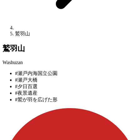
鷲羽山
鷲羽山
Washuzan
#瀬戸内海国立公園
#瀬戸大橋
#夕日百選
#夜景遺産
#鷲が羽を広げた形