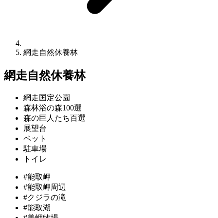
網走自然休養林
網走自然休養林
網走国定公園
森林浴の森100選
森の巨人たち百選
展望台
ペット
駐車場
トイレ
#能取岬
#能取岬周辺
#クジラの滝
#能取湖
#美岬牧場