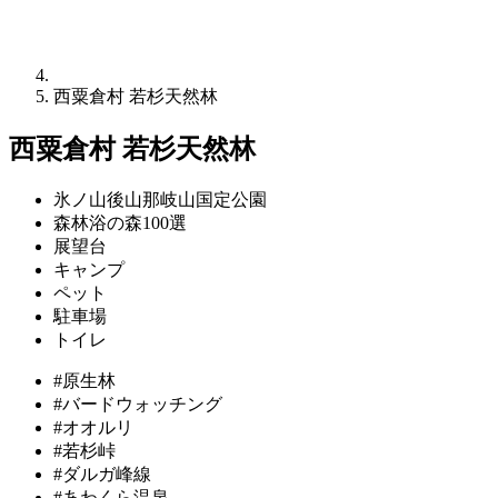
西粟倉村 若杉天然林
西粟倉村 若杉天然林
氷ノ山後山那岐山国定公園
森林浴の森100選
展望台
キャンプ
ペット
駐車場
トイレ
#原生林
#バードウォッチング
#オオルリ
#若杉峠
#ダルガ峰線
#あわくら温泉