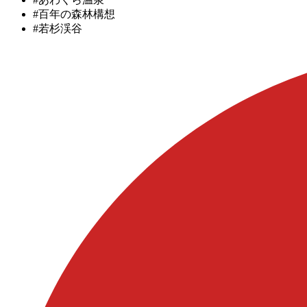
#百年の森林構想
#若杉渓谷