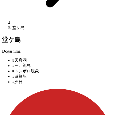
堂ケ島
堂ケ島
Dogashima
#天窓洞
#三四郎島
#トンボロ現象
#遊覧船
#夕日