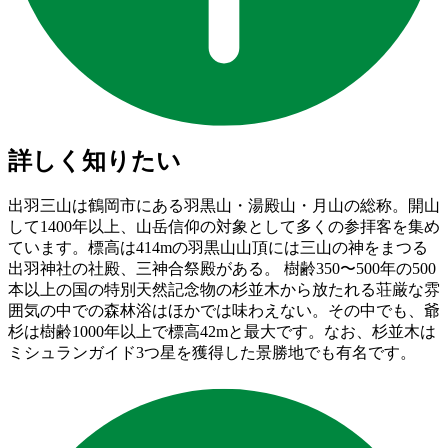
詳しく知りたい
出羽三山は鶴岡市にある羽黒山・湯殿山・月山の総称。開山
して1400年以上、山岳信仰の対象として多くの参拝客を集め
ています。標高は414mの羽黒山山頂には三山の神をまつる
出羽神社の社殿、三神合祭殿がある。 樹齢350〜500年の500
本以上の国の特別天然記念物の杉並木から放たれる荘厳な雰
囲気の中での森林浴はほかでは味わえない。その中でも、爺
杉は樹齢1000年以上で標高42mと最大です。なお、杉並木は
ミシュランガイド3つ星を獲得した景勝地でも有名です。