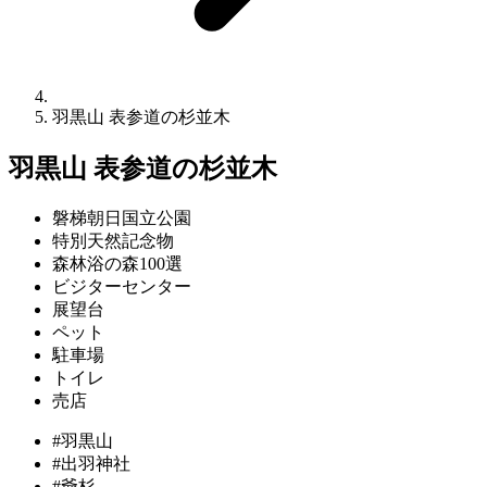
羽黒山 表参道の杉並木
羽黒山 表参道の杉並木
磐梯朝日国立公園
特別天然記念物
森林浴の森100選
ビジターセンター
展望台
ペット
駐車場
トイレ
売店
#羽黒山
#出羽神社
#爺杉