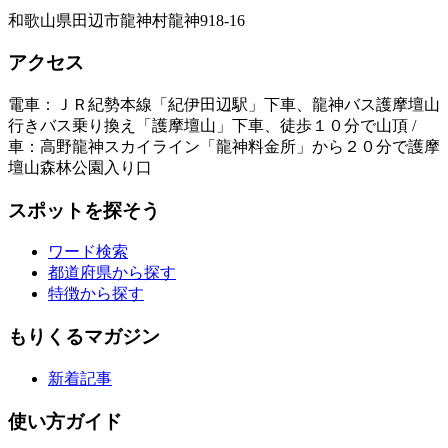
和歌山県田辺市龍神村龍神918-16
アクセス
電車：ＪＲ紀勢本線「紀伊田辺駅」下車、龍神バス護摩壇山
行きバス乗り換え「護摩壇山」下車、徒歩１０分で山頂 /
車：高野龍神スカイライン「龍神料金所」から２０分で護摩
壇山森林公園入り口
スポットを探そう
ワード検索
都道府県から探す
特徴から探す
もりくるマガジン
新着記事
使い方ガイド