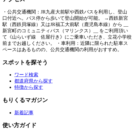
・公共交通機関：JR九産大前駅や西鉄バスを利用し、登山
口付近へ。バス停から歩いて登山開始が可能。 →西鉄新宮
駅（西鉄貝塚線）又はJR福工大前駅（鹿児島本線）から __
新宮町のコミュニティバス（マリンクス）__ をご利用頂い
て《山らいず線 佐屋行き》にご乗車いただき、立花小学校
前までお越しください。 ・車利用：近隣に限られた駐車ス
ペースはあるものの、公共交通機関の利用がおすすめ。
スポットを探そう
ワード検索
都道府県から探す
特徴から探す
もりくるマガジン
新着記事
使い方ガイド