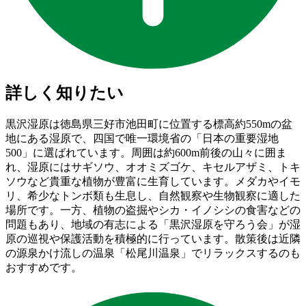
詳しく知りたい
黒沢湿原は徳島県三好市池田町に位置する標高約550mの盆
地にある湿原で、四国で唯一環境省の「日本の重要湿地
500」に選ばれています。周囲は約600m前後の山々に囲ま
れ、湿原にはサギソウ、オオミズゴケ、キセルアザミ、トキ
ソウなど貴重な植物が豊富に生育しています。メダカやイモ
リ、希少なトンボ類も生息し、自然観察や生物観察に適した
場所です。一方、植物の盗掘やシカ・イノシシの食害などの
問題もあり、地域の有志による「黒沢湿原を守ろう会」が湿
原の巡視や保護活動を積極的に行っています。散策後は近隣
の源泉かけ流しの温泉「松尾川温泉」でリラックスするのも
おすすめです。