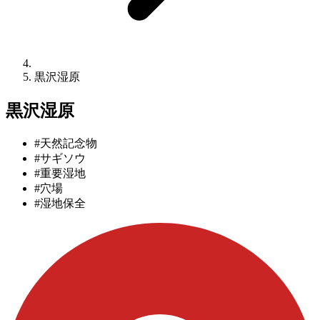
黒沢湿原
黒沢湿原
#天然記念物
#サギソウ
#重要湿地
#穴場
#湿地保全