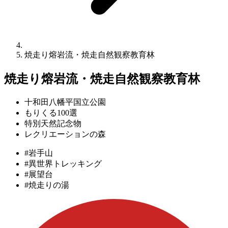
焼走り熔岩流・焼⾛⾃然観察教育林
焼走り熔岩流・焼⾛⾃然観察教育林
十和田八幡平国立公園
もりくる100選
特別天然記念物
レクリエーションの森
#岩手山
#異世界トレッキング
#展望台
#焼走りの湯