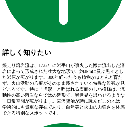
詳しく知りたい
焼走り熔岩流は、1732年に岩手山が噴火した際に流出した溶
岩によって形成された壮大な地形で、約3kmに及ぶ黒々とし
た岩原が広がります。300年経った今も植物がほとんど育た
ず、火山活動の爪痕がそのまま残されている特異な景観が見
どころです。特に「虎形」と呼ばれる表面のしわ模様は、流
動性の高い溶岩ならではの造形で、異世界を思わせるような
非日常空間が広がります。宮沢賢治が詩に詠んだこの地は、
学術的にも貴重な存在であり、自然美と火山の力強さを体感
できる特別なスポットです。