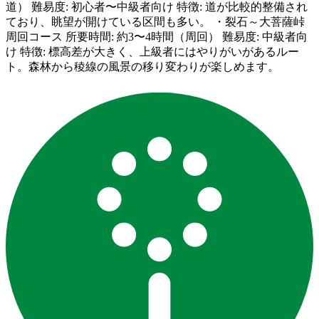
道） 難易度: 初心者〜中級者向け 特徴: 道が比較的整備され
ており、眺望が開けている区間も多い。 ・裂石～大菩薩峠
周回コース 所要時間: 約3〜4時間（周回） 難易度: 中級者向
け 特徴: 標高差が大きく、上級者にはやりがいがあるルー
ト。森林から稜線の風景の移り変わりが楽しめます。