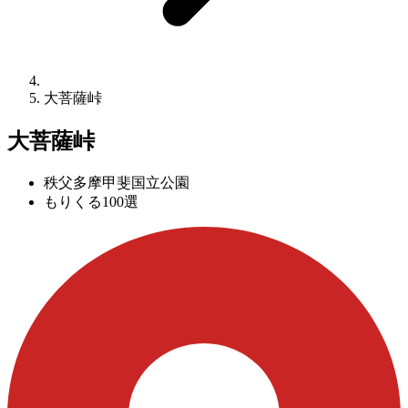
大菩薩峠
大菩薩峠
秩父多摩甲斐国立公園
もりくる100選