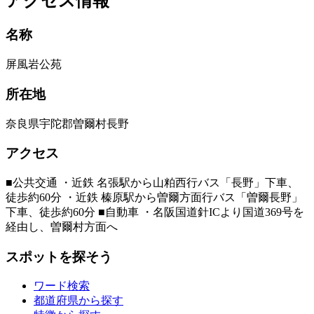
アクセス情報
名称
屏風岩公苑
所在地
奈良県宇陀郡曽爾村長野
アクセス
■公共交通 ・近鉄 名張駅から山粕西行バス「長野」下車、
徒歩約60分 ・近鉄 榛原駅から曽爾方面行バス「曽爾長野」
下車、徒歩約60分 ■自動車 ・名阪国道針ICより国道369号を
経由し、曽爾村方面へ
スポットを探そう
ワード検索
都道府県から探す