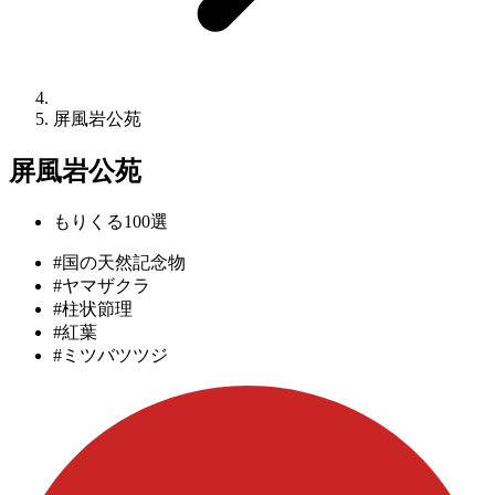
屏風岩公苑
屏風岩公苑
もりくる100選
#国の天然記念物
#ヤマザクラ
#柱状節理
#紅葉
#ミツバツツジ