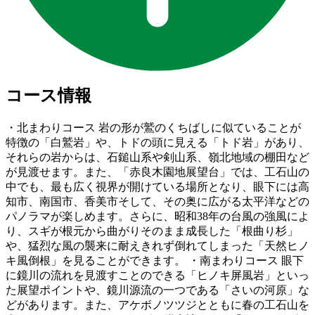
コース情報
・北まわりコース 岩の形が鷲のくちばしに似ていることが
特徴の「白鷲岩」や、トドの頭に見える「トド岩」があり、
それらの岩からは、石鎚山系や剣山系、嶺北地域の棚田など
が見渡せます。また、「赤良木園地展望台」では、工石山の
中でも、最も広く視界が開けている場所となり、眼下には高
知市、南国市、香美市そして、その奥に広がる太平洋などの
パノラマが楽しめます。さらに、昭和38年の台風の強風によ
り、スギが根元から曲がりそのまま成長した「根曲り杉」
や、猛烈な風の襲来に耐えきれず倒れてしまった「天然ヒノ
キ風倒根」を見ることができます。 ・南まわりコース 眼下
に鏡川の流れを見渡すことのできる「ヒノキ屏風岩」といっ
た展望ポイントや、鏡川源流の一つである「さいの河原」な
どがあります。また、アケボノツツジとともに春の工石山を