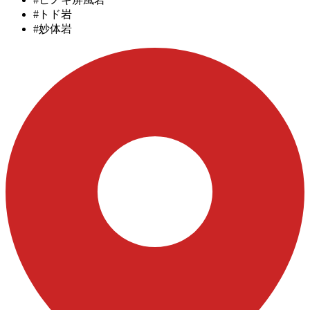
#トド岩
#妙体岩