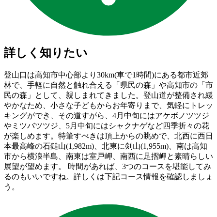
詳しく知りたい
登山口は高知市中心部より30km(車で1時間)にある都市近郊
林で、手軽に自然と触れ合える「県民の森」や高知市の「市
民の森」として、親しまれてきました。登山道が整備され緩
やかなため、小さな子どもからお年寄りまで、気軽にトレッ
キングができ、その道すがら、4月中旬にはアケボノツツジ
やミツバツツジ、5月中旬にはシャクナゲなど四季折々の花
が楽しめます。特筆すべきは頂上からの眺めで、北西に西日
本最高峰の石鎚山(1,982m)、北東に剣山(1,955m)、南は高知
市から横浪半島、南東は室戸岬、南西に足摺岬と素晴らしい
展望が望めます。 時間があれば、3つのコースを堪能してみ
るのもいいですね。詳しくは下記コース情報を確認しましょ
う。