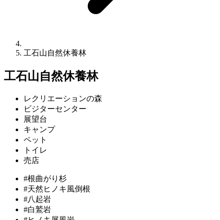
工石山自然休養林
工石山自然休養林
レクリエーションの森
ビジターセンター
展望台
キャンプ
ペット
トイレ
売店
#根曲がり杉
#天然ヒノキ風倒根
#八起岩
#白鷲岩
#ヒノキ屏風岩