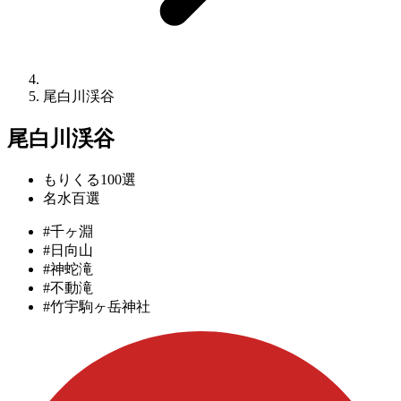
尾白川渓谷
尾白川渓谷
もりくる100選
名水百選
#千ヶ淵
#日向山
#神蛇滝
#不動滝
#竹宇駒ヶ岳神社