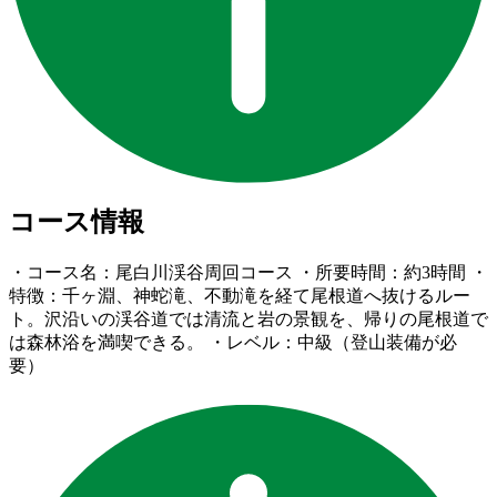
コース情報
・コース名：尾白川渓谷周回コース ・所要時間：約3時間 ・
特徴：千ヶ淵、神蛇滝、不動滝を経て尾根道へ抜けるルー
ト。沢沿いの渓谷道では清流と岩の景観を、帰りの尾根道で
は森林浴を満喫できる。 ・レベル：中級（登山装備が必
要）