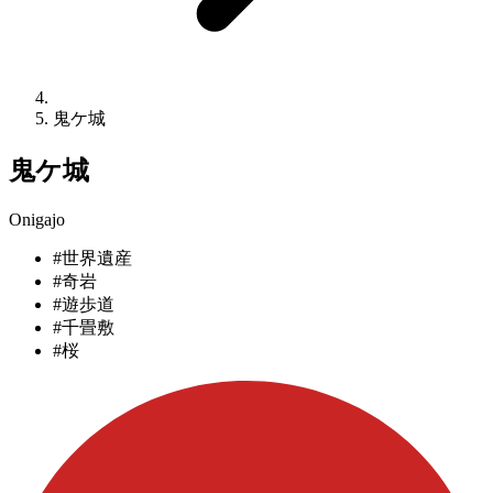
鬼ケ城
鬼ケ城
Onigajo
#世界遺産
#奇岩
#遊歩道
#千畳敷
#桜