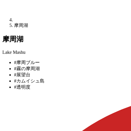
摩周湖
摩周湖
Lake Mashu
#摩周ブルー
#霧の摩周湖
#展望台
#カムイシュ島
#透明度