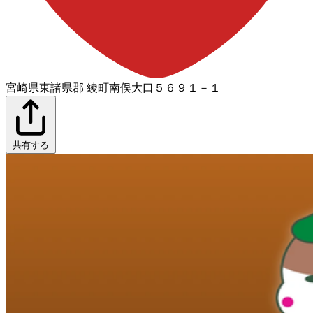
宮崎県東諸県郡 綾町南俣大口５６９１－１
共有する