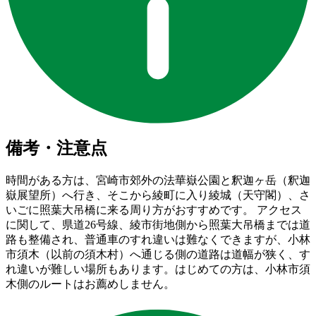
備考・注意点
時間がある方は、宮崎市郊外の法華嶽公園と釈迦ヶ岳（釈迦
嶽展望所）へ行き、そこから綾町に入り綾城（天守閣）、さ
いごに照葉大吊橋に来る周り方がおすすめです。 アクセス
に関して、県道26号線、綾市街地側から照葉大吊橋までは道
路も整備され、普通車のすれ違いは難なくできますが、小林
市須木（以前の須木村）へ通じる側の道路は道幅が狭く、す
れ違いが難しい場所もあります。はじめての方は、小林市須
木側のルートはお薦めしません。