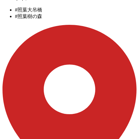
#照葉大吊橋
#照葉樹の森