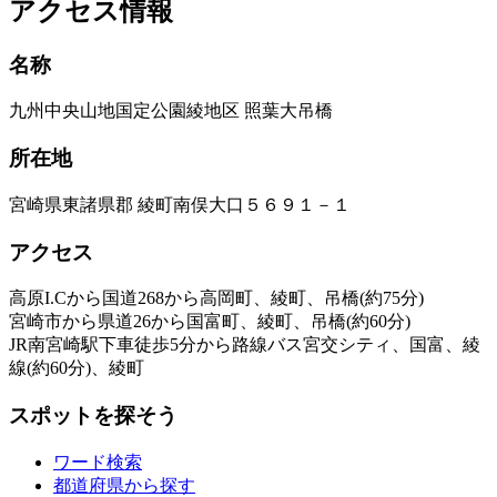
アクセス情報
名称
九州中央山地国定公園綾地区 照葉大吊橋
所在地
宮崎県東諸県郡 綾町南俣大口５６９１－１
アクセス
高原I.Cから国道268から高岡町、綾町、吊橋(約75分)
宮崎市から県道26から国富町、綾町、吊橋(約60分)
JR南宮崎駅下車徒歩5分から路線バス宮交シティ、国富、綾
線(約60分)、綾町
スポットを探そう
ワード検索
都道府県から探す