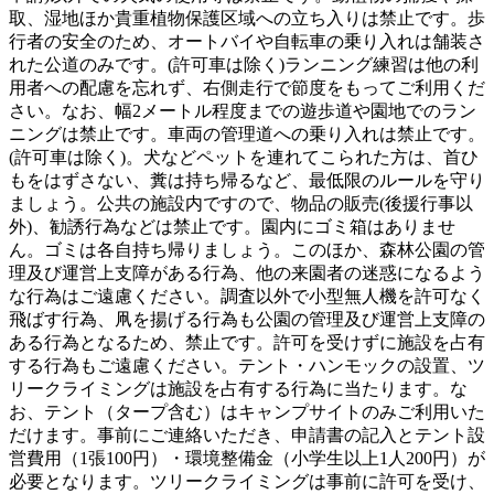
取、湿地ほか貴重植物保護区域への立ち入りは禁止です。歩
行者の安全のため、オートバイや自転車の乗り入れは舗装さ
れた公道のみです。(許可車は除く)ランニング練習は他の利
用者への配慮を忘れず、右側走行で節度をもってご利用くだ
さい。なお、幅2メートル程度までの遊歩道や園地でのラン
ニングは禁止です。車両の管理道への乗り入れは禁止です。
(許可車は除く)。犬などペットを連れてこられた方は、首ひ
もをはずさない、糞は持ち帰るなど、最低限のルールを守り
ましょう。公共の施設内ですので、物品の販売(後援行事以
外)、勧誘行為などは禁止です。園内にゴミ箱はありませ
ん。ゴミは各自持ち帰りましょう。このほか、森林公園の管
理及び運営上支障がある行為、他の来園者の迷惑になるよう
な行為はご遠慮ください。調査以外で小型無人機を許可なく
飛ばす行為、凧を揚げる行為も公園の管理及び運営上支障の
ある行為となるため、禁止です。許可を受けずに施設を占有
する行為もご遠慮ください。テント・ハンモックの設置、ツ
リークライミングは施設を占有する行為に当たります。な
お、テント（タープ含む）はキャンプサイトのみご利用いた
だけます。事前にご連絡いただき、申請書の記入とテント設
営費用（1張100円）・環境整備金（小学生以上1人200円）が
必要となります。ツリークライミングは事前に許可を受け、