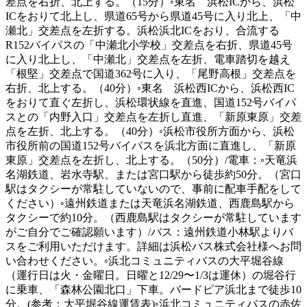
差点を右折、北上する。（15分）◦東名 浜松ICから、浜松
ICをおりて北上し、県道65号から県道45号に入り北上、「中
瀬北」交差点を左折する。浜松浜北ICをおり、合流する
R152バイパスの「中瀬北小学校」交差点を右折、県道45号
に入り北上し、「中瀬北」交差点を左折、電車踏切を越え
「根堅」交差点で国道362号に入り、「尾野高根」交差点を
右折、北上する。（40分）◦東名 浜松西ICから、浜松西IC
をおりて直ぐ左折し、浜松環状線を直進、国道152号バイパ
スとの「内野入口」交差点を左折し直進、「新原東原」交差
点を左折、北上する。（40分）◦浜松市役所方面から、浜松
市役所前の国道152号バイパスを浜北方面に直進し、「新原
東原」交差点を左折し、北上する。（50分）/電車：◦天竜浜
名湖鉄道、岩水寺駅、または宮口駅から徒歩約50分。（宮口
駅はタクシーが常駐していないので、事前に配車手配をして
ください）◦遠州鉄道または天竜浜名湖鉄道、西鹿島駅から
タクシーで約10分。（西鹿島駅はタクシーが常駐しています
がご自分でご確認願います）/バス：遠州鉄道小林駅よりバ
スをご利用いただけます。詳細は浜松バス株式会社様へお問
い合わせください。◦浜北コミュニティバスの大平堀谷線
（運行日は火・金曜日。日曜と12/29〜1/3は運休）の堀谷行
に乗車、「森林公園北口」下車。バードピア浜北まで徒歩10
分。(参考：大平堀谷線運賃表)◦浜北コミュニティバスの赤佐