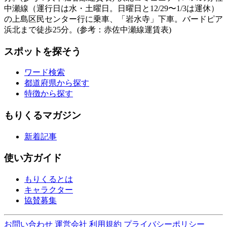
中瀬線（運行日は水・土曜日。日曜日と12/29〜1/3は運休）
の上島区民センター行に乗車、「岩水寺」下車。バードピア
浜北まで徒歩25分。(参考：赤佐中瀬線運賃表)
スポットを探そう
ワード検索
都道府県から探す
特徴から探す
もりくるマガジン
新着記事
使い方ガイド
もりくるとは
キャラクター
協賛募集
お問い合わせ
運営会社
利用規約
プライバシーポリシー