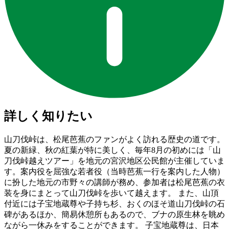
詳しく知りたい
山刀伐峠は、松尾芭蕉のファンがよく訪れる歴史の道です。
夏の新緑、秋の紅葉が特に美しく、毎年8月の初めには「山
刀伐峠越えツアー」を地元の宮沢地区公民館が主催していま
す。案内役を屈強な若者役（当時芭蕉一行を案内した人物）
に扮した地元の市野々の講師が務め、参加者は松尾芭蕉の衣
装を身にまとって山刀伐峠を歩いて越えます。 また、山頂
付近には子宝地蔵尊や子持ち杉、おくのほそ道山刀伐峠の石
碑があるほか、簡易休憩所もあるので、ブナの原生林を眺め
ながら一休みをすることができます。 子宝地蔵尊は、日本