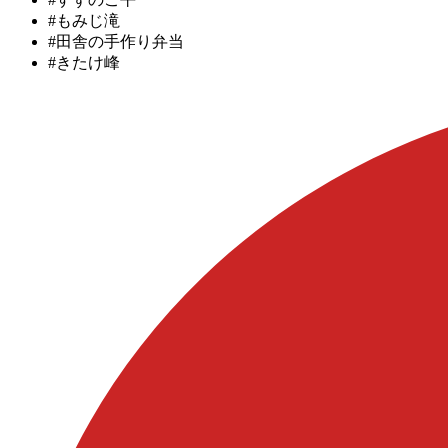
#もみじ滝
#田舎の手作り弁当
#きたけ峰