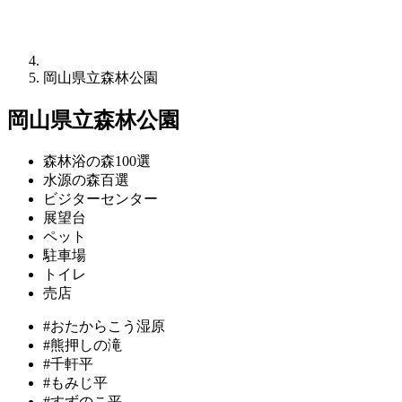
岡山県立森林公園
岡山県立森林公園
森林浴の森100選
水源の森百選
ビジターセンター
展望台
ペット
駐車場
トイレ
売店
#おたからこう湿原
#熊押しの滝
#千軒平
#もみじ平
#すずのこ平