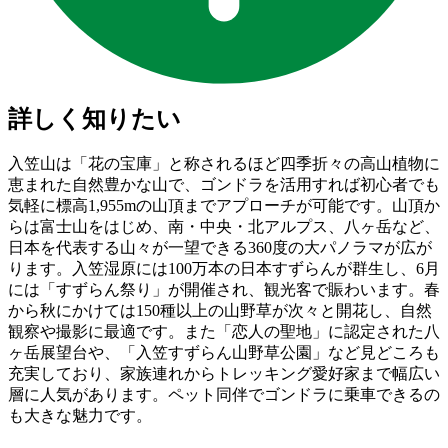
詳しく知りたい
入笠山は「花の宝庫」と称されるほど四季折々の高山植物に
恵まれた自然豊かな山で、ゴンドラを活用すれば初心者でも
気軽に標高1,955mの山頂までアプローチが可能です。山頂か
らは富士山をはじめ、南・中央・北アルプス、八ヶ岳など、
日本を代表する山々が一望できる360度の大パノラマが広が
ります。入笠湿原には100万本の日本すずらんが群生し、6月
には「すずらん祭り」が開催され、観光客で賑わいます。春
から秋にかけては150種以上の山野草が次々と開花し、自然
観察や撮影に最適です。また「恋人の聖地」に認定された八
ヶ岳展望台や、「入笠すずらん山野草公園」など見どころも
充実しており、家族連れからトレッキング愛好家まで幅広い
層に人気があります。ペット同伴でゴンドラに乗車できるの
も大きな魅力です。