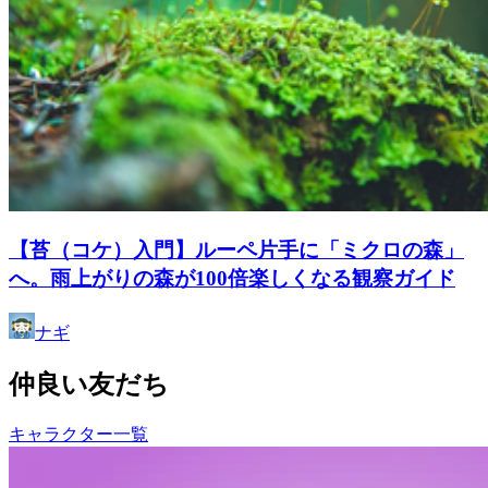
【苔（コケ）入門】ルーペ片手に「ミクロの森」
へ。雨上がりの森が100倍楽しくなる観察ガイド
ナギ
仲良い友だち
キャラクター一覧