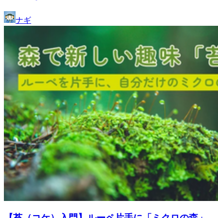
ナギ
【苔（コケ）入門】ルーペ片手に「ミクロの森」