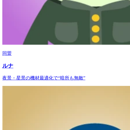
同盟
ルナ
夜景・星景の機材最適化で“暗所も無敵”