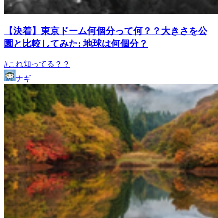
【決着】東京ドーム何個分って何？？大きさを公
園と比較してみた: 地球は何個分？
#これ知ってる？？
ナギ