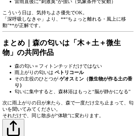
雷雨直後に“刺激臭”が強い（気象条件で変動）
こういう日は、気持ちよさ優先でOK。
「深呼吸しなきゃ」より、**“ちょっと離れる・風上に移
動”**が正解です。
まとめ｜森の匂いは「木＋土＋微生
物」の共同作品
森の匂い＝フィトンチッドだけではない
雨上がりの匂いは
ペトリコール
その主役のひとつが
ゲオスミン（微生物が作る土の香
り）
匂いに集中すると、森林浴はもっと“脳が静かになる”
次に雨上がりの日が来たら、森で一度だけ立ち止まって、匂
いを聞いてみてください。
それだけで、同じ散歩が“体験”に変わります。