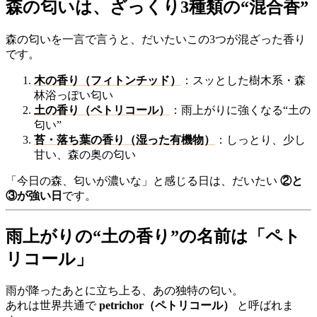
森の匂いは、ざっくり3種類の“混合香”
森の匂いを一言で言うと、だいたいこの3つが混ざった香り
です。
木の香り（フィトンチッド）
：スッとした樹木系・森
林浴っぽい匂い
土の香り（ペトリコール）
：雨上がりに強くなる“土の
匂い”
苔・落ち葉の香り（湿った有機物）
：しっとり、少し
甘い、森の奥の匂い
「今日の森、匂いが濃いな」と感じる日は、だいたい
②と
③が強い日
です。
雨上がりの“土の香り”の名前は「ペト
リコール」
雨が降ったあとに立ち上る、あの独特の匂い。
あれは世界共通で
petrichor（ペトリコール）
と呼ばれま