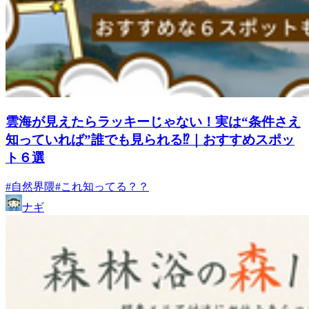
雲海が見えたらラッキーじゃない！実は“条件さえ
知っていれば”誰でも見られる⁉｜おすすめスポッ
ト６選
#自然界隈
#これ知ってる？？
ナギ