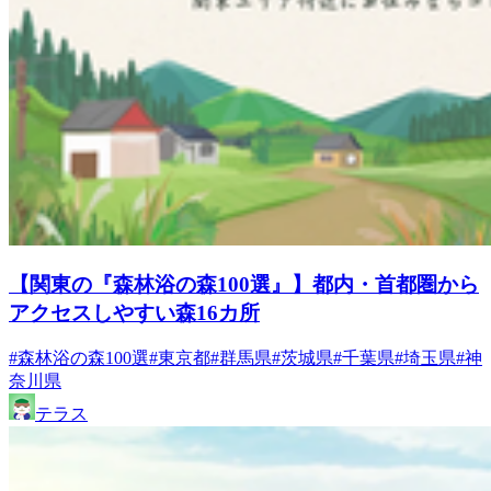
【関東の『森林浴の森100選』】都内・首都圏から
アクセスしやすい森16カ所
#森林浴の森100選
#東京都
#群馬県
#茨城県
#千葉県
#埼玉県
#神
奈川県
テラス