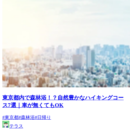
東京都内で森林浴！？自然豊かなハイキングコー
ス7選｜車が無くてもOK
#東京都
#森林浴
#日帰り
テラス