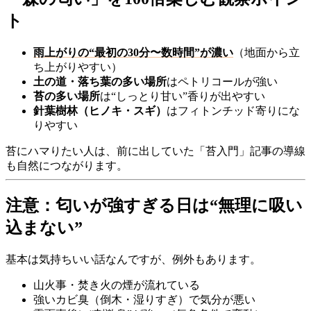
ト
雨上がりの“最初の30分〜数時間”が濃い
（地面から立
ち上がりやすい）
土の道・落ち葉の多い場所
はペトリコールが強い
苔の多い場所
は“しっとり甘い”香りが出やすい
針葉樹林（ヒノキ・スギ）
はフィトンチッド寄りにな
りやすい
苔にハマりたい人は、前に出していた「苔入門」記事の導線
も自然につながります。
注意：匂いが強すぎる日は“無理に吸い
込まない”
基本は気持ちいい話なんですが、例外もあります。
山火事・焚き火の煙が流れている
強いカビ臭（倒木・湿りすぎ）で気分が悪い