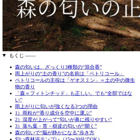
もくじ ――
森の匂いは、ざっくり3種類の“混合香”
雨上がりの“土の香り”の名前は「ペトリコール」
ペトリコールの主役は「ゲオスミン」＝土の中の微生
物の香り
「森＝フィトンチッド」も正しい。でも“全部ではな
い”
雨上がりに匂いが強くなる3つの理由
1）雨粒が“香り成分を空中に運ぶ”
2）湿度が上がって“匂いが鼻に残りやすい”
3）落ち葉・苔・樹皮の匂いが“開く”
森の匂いで“脳が静かになる”歩き方
匂い森林浴テンプレ（15〜30分でOK）