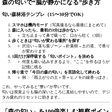
森の匂いで“脳が静かになる”歩き方
匂い森林浴テンプレ（15〜30分でOK）
スマホは機内モード
（写真撮るなら最後にまとめて）
森に入ったら、最初の3分は歩かない
立ち止まって鼻で吸って、口から吐く（3回）
歩くときは“匂いが変わる場所”を探す
沢沿い→落ち葉ゾーン→針葉樹→土の道、で香り
が変わります
1回だけ深呼吸する「匂いポイント」を決める
何度も吸い込みすぎるより、“ここ”を作るほうが
記憶に残る
帰り道で「今日の森の匂い」を言語化して終わる
例：「雨上がりの土＋苔＋ヒノキの線香っぽさ」
これ、やってみると“整い”が早いです。
匂いは視覚よりも脳の深いところに直結しやすいので、デジ
タル疲れのリセットに効きます。
「森の匂い」を100倍楽しむ観察ポイン