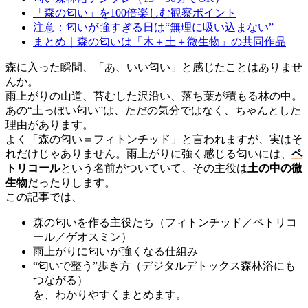
「森の匂い」を100倍楽しむ観察ポイント
注意：匂いが強すぎる日は“無理に吸い込まない”
まとめ｜森の匂いは「木＋土＋微生物」の共同作品
森に入った瞬間、「あ、いい匂い」と感じたことはありませ
んか。
雨上がりの山道、苔むした沢沿い、落ち葉が積もる林の中。
あの“土っぽい匂い”は、ただの気分ではなく、ちゃんとした
理由があります。
よく「森の匂い＝フィトンチッド」と言われますが、実はそ
れだけじゃありません。雨上がりに強く感じる匂いには、
ペ
トリコール
という名前がついていて、その主役は
土の中の微
生物
だったりします。
この記事では、
森の匂いを作る主役たち（フィトンチッド／ペトリコ
ール／ゲオスミン）
雨上がりに匂いが強くなる仕組み
“匂いで整う”歩き方（デジタルデトックス森林浴にも
つながる）
を、わかりやすくまとめます。