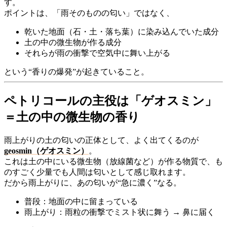
す。
ポイントは、「雨そのものの匂い」ではなく、
乾いた地面（石・土・落ち葉）に染み込んでいた成分
土の中の微生物が作る成分
それらが雨の衝撃で空気中に舞い上がる
という“香りの爆発”が起きていること。
ペトリコールの主役は「ゲオスミン」
＝土の中の微生物の香り
雨上がりの土の匂いの正体として、よく出てくるのが
geosmin（ゲオスミン）
。
これは土の中にいる微生物（放線菌など）が作る物質で、も
のすごく少量でも人間は匂いとして感じ取れます。
だから雨上がりに、あの匂いが“急に濃く”なる。
普段：地面の中に留まっている
雨上がり：雨粒の衝撃でミスト状に舞う → 鼻に届く