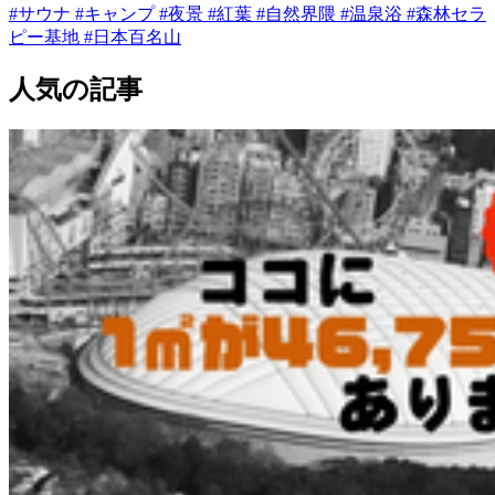
#サウナ
#キャンプ
#夜景
#紅葉
#自然界隈
#温泉浴
#森林セラ
ピー基地
#日本百名山
人気の記事