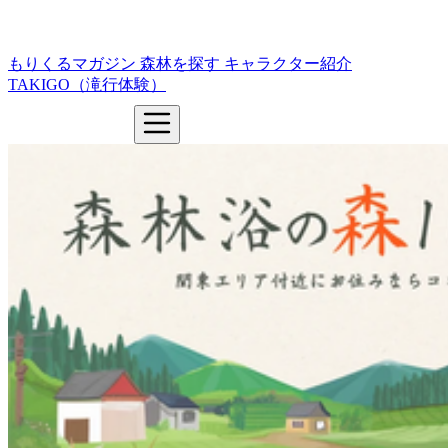
もりくるマガジン
森林を探す
キャラクター紹介
TAKIGO（滝行体験）