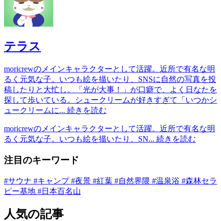
テラス
moricrewのメインキャラクターとして活躍。近所で有名な明
るく元気な子。いつも絵を描いたり、SNSに自然の写真を投
稿したりと大忙し。「光が大事！」が口癖で、よく日なたを
探して歩いている。シュークリームが好きすぎて「いつかシ
ュークリームに...
続きを読む
moricrewのメインキャラクターとして活躍。近所で有名な明
るく元気な子。いつも絵を描いたり、SN...
続きを読む
注目のキーワード
#サウナ
#キャンプ
#夜景
#紅葉
#自然界隈
#温泉浴
#森林セラ
ピー基地
#日本百名山
人気の記事