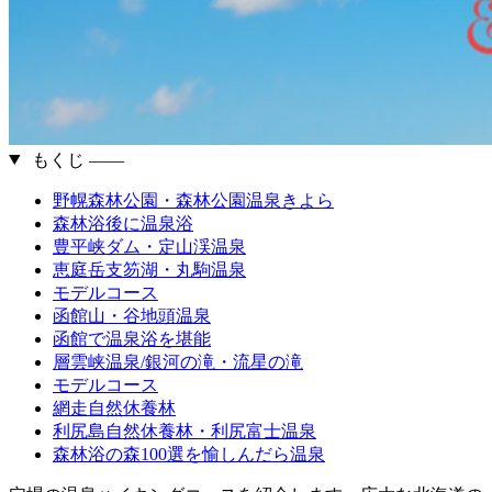
もくじ ――
野幌森林公園・森林公園温泉きよら
森林浴後に温泉浴
豊平峡ダム・定山渓温泉
恵庭岳支笏湖・丸駒温泉
モデルコース
函館山・谷地頭温泉
函館で温泉浴を堪能
層雲峡温泉/銀河の滝・流星の滝
モデルコース
網走自然休養林
利尻島自然休養林・利尻富士温泉
森林浴の森100選を愉しんだら温泉