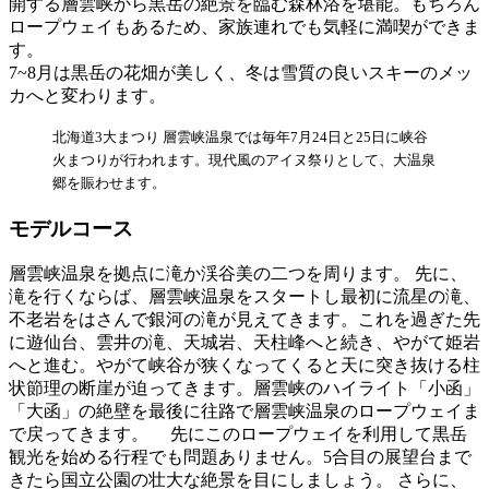
開する層雲峡から黒岳の絶景を臨む森林浴を堪能。もちろん
ロープウェイもあるため、家族連れでも気軽に満喫ができま
す。
7~8月は黒岳の花畑が美しく、冬は雪質の良いスキーのメッ
カへと変わります。
北海道3大まつり 層雲峡温泉では毎年7月24日と25日に峡谷
火まつりが行われます。現代風のアイヌ祭りとして、大温泉
郷を賑わせます。
モデルコース
層雲峡温泉を拠点に滝か渓谷美の二つを周ります。 先に、
滝を行くならば、層雲峡温泉をスタートし最初に流星の滝、
不老岩をはさんで銀河の滝が見えてきます。これを過ぎた先
に遊仙台、雲井の滝、天城岩、天柱峰へと続き、やがて姫岩
へと進む。やがて峡谷が狭くなってくると天に突き抜ける柱
状節理の断崖が迫ってきます。層雲峡のハイライト「小函」
「大函」の絶壁を最後に往路で層雲峡温泉のロープウェイま
で戻ってきます。 先にこのロープウェイを利用して黒岳
観光を始める行程でも問題ありません。5合目の展望台まで
きたら国立公園の壮大な絶景を目にしましょう。 さらに、