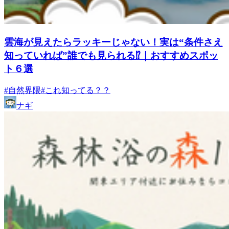
雲海が見えたらラッキーじゃない！実は“条件さえ
知っていれば”誰でも見られる⁉｜おすすめスポッ
ト６選
#自然界隈
#これ知ってる？？
ナギ