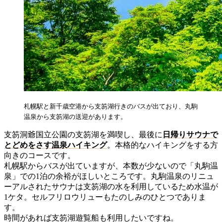
札幌駅と新千歳空港から支笏湖行きのバスが出ており、丸駒
温泉から支笏湖の送迎があります。
支笏洞爺国立公園の支笏湖を満喫し、最後に
日帰りサウナで
とどめをさす温泉ハイキング
。本格的なハイキングをする方
向きのコースです。
札幌駅からバスが出ていますが、本数が少ないので「丸駒温
泉」での1泊の余裕がほしいところです。丸駒温泉のリニュ
ーアルされたサウナは支笏湖の水を利用しているため水温が
1ケタ。セルフリロウリューもたのしみのひとつでありま
す。
時間があれば支笏湖遊覧船も利用したいですね。