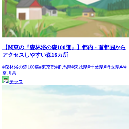
【関東の『森林浴の森100選』】都内・首都圏から
アクセスしやすい森16カ所
#森林浴の森100選
#東京都
#群馬県
#茨城県
#千葉県
#埼玉県
#神
奈川県
テラス