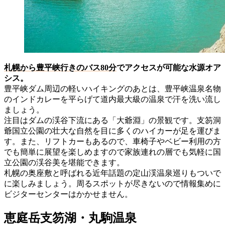
札幌から豊平峡行きのバス80分
でアクセスが可能な水源オア
シス。
豊平峡ダム周辺の軽いハイキングのあとは、豊平峡温泉名物
のインドカレーを平らげて道内最大級の温泉で汗を洗い流し
ましょう。
注目はダムの渓谷下流にある「大爺淵」の景観です。支笏洞
爺国立公園の壮大な自然を目に多くのハイカーが足を運びま
す。また、リフトカーもあるので、車椅子やベビー利用の方
でも簡単に展望を楽しめますので家族連れの層でも気軽に国
立公園の渓谷美を堪能できます。
札幌の奥座敷と呼ばれる近年話題の定山渓温泉巡りもついで
に楽しみましょう。周るスポットが尽きないので情報集めに
ビジターセンターはかかせません。
恵庭岳支笏湖・丸駒温泉