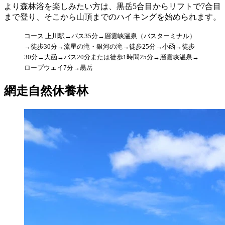
より森林浴を楽しみたい方は、黒岳5合目からリフトで7合目
まで登り、そこから山頂までのハイキングを始められます。
コース 上川駅→バス35分→層雲峡温泉（バスターミナル）
→徒歩30分→流星の滝・銀河の滝→徒歩25分→小函→徒歩
30分→大函→バス20分または徒歩1時間25分→層雲峡温泉→
ロープウェイ7分→黒岳
網走自然休養林