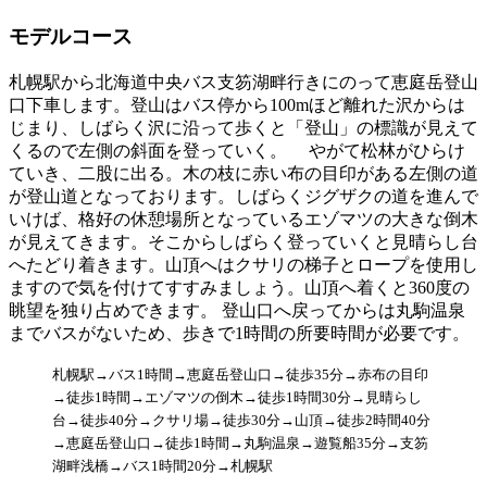
モデルコース
札幌駅から北海道中央バス支笏湖畔行きにのって恵庭岳登山
口下車します。登山はバス停から100mほど離れた沢からは
じまり、しばらく沢に沿って歩くと「登山」の標識が見えて
くるので左側の斜面を登っていく。 やがて松林がひらけ
ていき、二股に出る。木の枝に赤い布の目印がある左側の道
が登山道となっております。しばらくジグザクの道を進んで
いけば、格好の休憩場所となっているエゾマツの大きな倒木
が見えてきます。そこからしばらく登っていくと見晴らし台
へたどり着きます。山頂へはクサリの梯子とロープを使用し
ますので気を付けてすすみましょう。山頂へ着くと360度の
眺望を独り占めできます。 登山口へ戻ってからは丸駒温泉
までバスがないため、歩きで1時間の所要時間が必要です。
札幌駅→バス1時間→恵庭岳登山口→徒歩35分→赤布の目印
→徒歩1時間→エゾマツの倒木→徒歩1時間30分→見晴らし
台→徒歩40分→クサリ場→徒歩30分→山頂→徒歩2時間40分
→恵庭岳登山口→徒歩1時間→丸駒温泉→遊覧船35分→支笏
湖畔浅橋→バス1時間20分→札幌駅