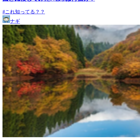
#これ知ってる？？
ナギ