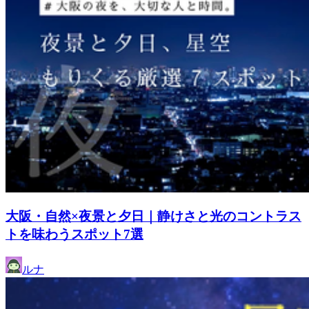
大阪・自然×夜景と夕日｜静けさと光のコントラス
トを味わうスポット7選
ルナ