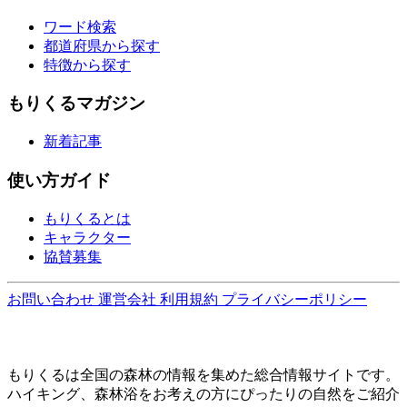
ワード検索
都道府県から探す
特徴から探す
もりくるマガジン
新着記事
使い方ガイド
もりくるとは
キャラクター
協賛募集
お問い合わせ
運営会社
利用規約
プライバシーポリシー
もりくるは全国の森林の情報を集めた総合情報サイトです。
ハイキング、森林浴をお考えの方にぴったりの自然をご紹介