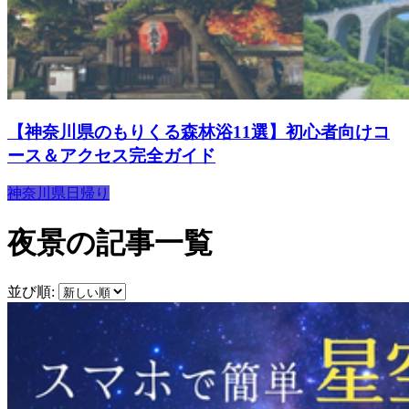
【神奈川県のもりくる森林浴11選】初心者向けコ
ース＆アクセス完全ガイド
神奈川県
日帰り
夜景の記事一覧
並び順: