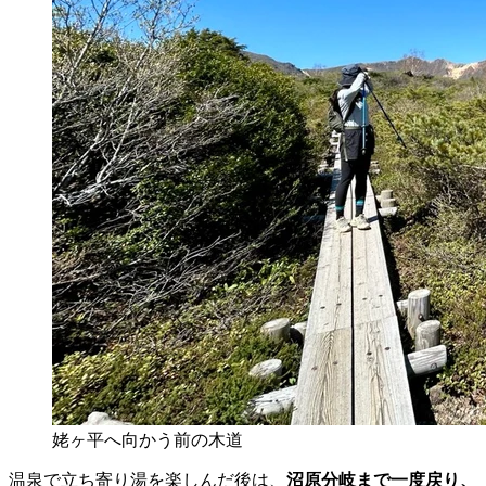
姥ヶ平へ向かう前の木道
温泉で立ち寄り湯を楽しんだ後は、
沼原分岐まで一度戻り、