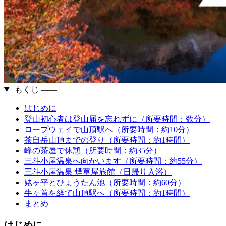
もくじ ――
はじめに
登山初心者は登山届を忘れずに（所要時間：数分）
ロープウェイで山頂駅へ（所要時間：約10分）
茶臼岳山頂までの登り（所要時間：約1時間）
峰の茶屋で休憩（所要時間：約35分）
三斗小屋温泉へ向かいます（所要時間：約55分）
三斗小屋温泉 煙草屋旅館（日帰り入浴）
姥ヶ平とひょうたん池（所要時間：約60分）
牛ヶ首を経て山頂駅へ（所要時間：約1時間）
まとめ
はじめに