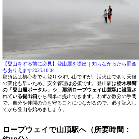
【登山をする前に必見】登山届を提出｜知らなかったら罰金
もありえます
2025.10.04
那須岳は初心者でも登りやすい山ですが、活火山であり天候
の変化も早いため、安全管理は必須です。登山届は
栃木県警
の「登山届ポータル」
や、
那須ロープウェイ山麓駅に設置さ
れている提出箱
から簡単に提出できます。わずか数分の手間
で、自分や仲間の命を守ることにつながるので、必ず記入し
てから登山を始めましょう。
ロープウェイで山頂駅へ（所要時間：