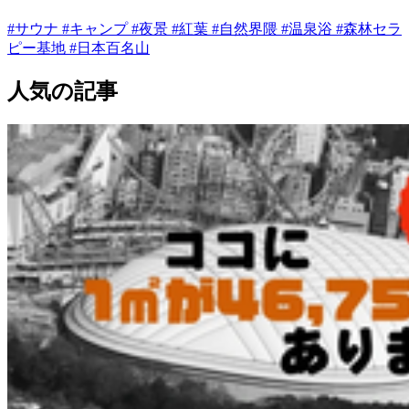
#サウナ
#キャンプ
#夜景
#紅葉
#自然界隈
#温泉浴
#森林セラ
ピー基地
#日本百名山
人気の記事