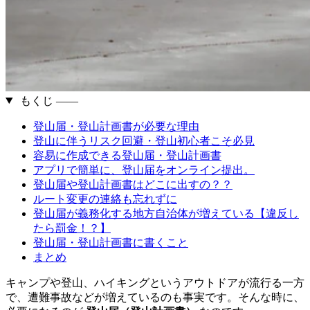
もくじ ――
登山届・登山計画書が必要な理由
登山に伴うリスク回避・登山初心者こそ必見
容易に作成できる登山届・登山計画書
アプリで簡単に、登山届をオンライン提出。
登山届や登山計画書はどこに出すの？？
ルート変更の連絡も忘れずに
登山届が義務化する地方自治体が増えている【違反し
たら罰金！？】
登山届・登山計画書に書くこと
まとめ
キャンプや登山、ハイキングというアウトドアが流行る一方
で、遭難事故などが増えているのも事実です。そんな時に、