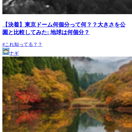
【決着】東京ドーム何個分って何？？大きさを公
園と比較してみた: 地球は何個分？
#これ知ってる？？
ナギ