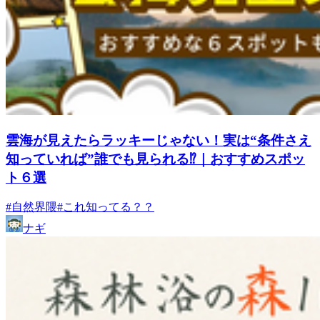
雲海が見えたらラッキーじゃない！実は“条件さえ
知っていれば”誰でも見られる⁉｜おすすめスポッ
ト６選
#自然界隈
#これ知ってる？？
ナギ