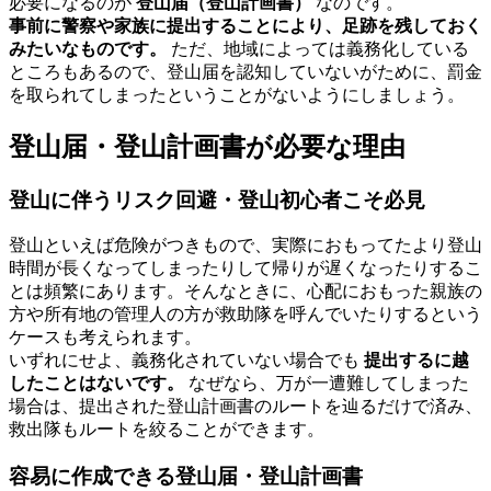
必要になるのが
登山届（登山計画書）
なのです。
事前に警察や家族に提出することにより、足跡を残しておく
みたいなものです。
ただ、地域によっては義務化している
ところもあるので、登山届を認知していないがために、罰金
を取られてしまったということがないようにしましょう。
登山届・登山計画書が必要な理由
登山に伴うリスク回避・登山初心者こそ必見
登山といえば危険がつきもので、実際におもってたより登山
時間が長くなってしまったりして帰りが遅くなったりするこ
とは頻繁にあります。そんなときに、心配におもった親族の
方や所有地の管理人の方が救助隊を呼んでいたりするという
ケースも考えられます。
いずれにせよ、義務化されていない場合でも
提出するに越
したことはないです。
なぜなら、万が一遭難してしまった
場合は、提出された登山計画書のルートを辿るだけで済み、
救出隊もルートを絞ることができます。
容易に作成できる登山届・登山計画書