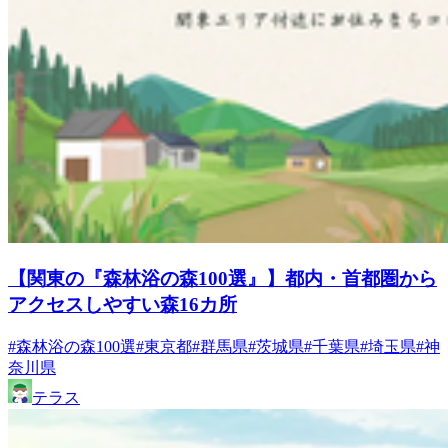
【関東の『森林浴の森100選』】都内・首都圏から
アクセスしやすい森16カ所
#森林浴の森100選
#東京都
#群馬県
#茨城県
#千葉県
#埼玉県
#神
奈川県
テラス