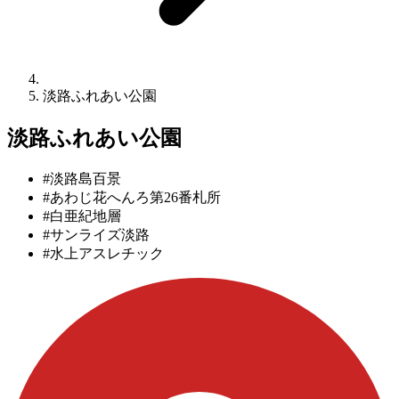
淡路ふれあい公園
淡路ふれあい公園
#淡路島百景
#あわじ花へんろ第26番札所
#白亜紀地層
#サンライズ淡路
#水上アスレチック