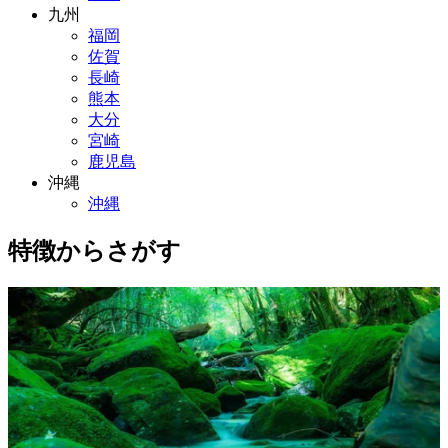
九州
福岡
佐賀
長崎
熊本
大分
宮崎
鹿児島
沖縄
沖縄
特徴からさがす