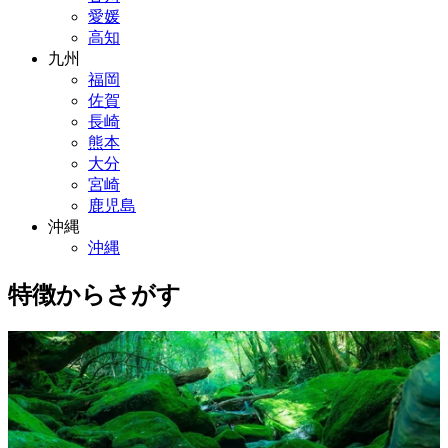
愛媛
高知
九州
福岡
佐賀
長崎
熊本
大分
宮崎
鹿児島
沖縄
沖縄
特徴からさがす