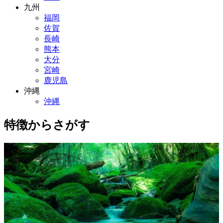
九州
福岡
佐賀
長崎
熊本
大分
宮崎
鹿児島
沖縄
沖縄
特徴からさがす