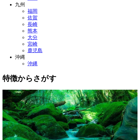
九州
福岡
佐賀
長崎
熊本
大分
宮崎
鹿児島
沖縄
沖縄
特徴からさがす