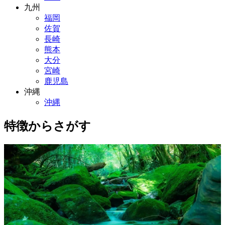
九州
福岡
佐賀
長崎
熊本
大分
宮崎
鹿児島
沖縄
沖縄
特徴からさがす