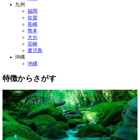
九州
福岡
佐賀
長崎
熊本
大分
宮崎
鹿児島
沖縄
沖縄
特徴からさがす